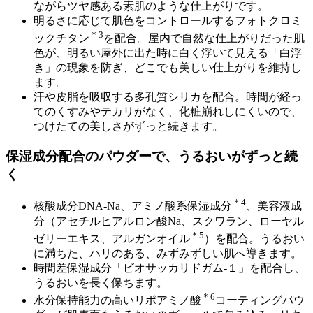
ながらツヤ感ある素肌のような仕上がりです。
明るさに応じて肌色をコントロールするフォトクロミ
＊3
ックチタン
を配合。屋内で自然な仕上がりだった肌
色が、明るい屋外に出た時に白く浮いて見える「白浮
き」の現象を防ぎ、どこでも美しい仕上がりを維持し
ます。
汗や皮脂を吸収する多孔質シリカを配合。時間が経っ
てのくすみやテカリがなく、化粧崩れしにくいので、
つけたての美しさがずっと続きます。
保湿成分配合のパウダーで、うるおいがずっと続
く
＊4
核酸成分DNA-Na、アミノ酸系保湿成分
、美容液成
分（アセチルヒアルロン酸Na、スクワラン、ローヤル
＊5
ゼリーエキス、アルガンオイル
）を配合。うるおい
に満ちた、ハリのある、みずみずしい肌へ導きます。
時間差保湿成分「ビオサッカリドガム-１」を配合し、
うるおいを長く保ちます。
＊6
水分保持能力の高いリポアミノ酸
コーティングパウ