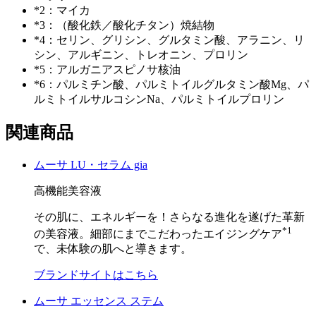
*2：マイカ
*3：（酸化鉄／酸化チタン）焼結物
*4：セリン、グリシン、グルタミン酸、アラニン、リ
シン、アルギニン、トレオニン、プロリン
*5：アルガニアスピノサ核油
*6：パルミチン酸、パルミトイルグルタミン酸Mg、パ
ルミトイルサルコシンNa、パルミトイルプロリン
関連商品
ムーサ LU・セラム gia
高機能美容液
その肌に、エネルギーを！さらなる進化を遂げた革新
*1
の美容液。細部にまでこだわったエイジングケア
で、未体験の肌へと導きます。
ブランドサイトはこちら
ムーサ エッセンス ステム