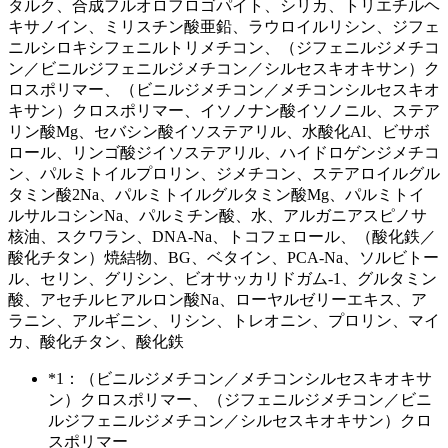
タルク、合成フルオロフロゴパイト、シリカ、トリエチルヘ
キサノイン、ミリスチン酸亜鉛、ラウロイルリシン、ジフェ
ニルシロキシフェニルトリメチコン、（ジフェニルジメチコ
ン／ビニルジフェニルジメチコン／シルセスキオキサン）ク
ロスポリマー、（ビニルジメチコン／メチコンシルセスキオ
キサン）クロスポリマー、イソノナン酸イソノニル、ステア
リン酸Mg、セバシン酸イソステアリル、水酸化Al、ビサボ
ロール、リンゴ酸ジイソステアリル、ハイドロゲンジメチコ
ン、パルミトイルプロリン、ジメチコン、ステアロイルグル
タミン酸2Na、パルミトイルグルタミン酸Mg、パルミトイ
ルサルコシンNa、パルミチン酸、水、アルガニアスピノサ
核油、スクワラン、DNA-Na、トコフェロール、（酸化鉄／
酸化チタン）焼結物、BG、ベタイン、PCA-Na、ソルビトー
ル、セリン、グリシン、ビオサッカリドガム-1、グルタミン
酸、アセチルヒアルロン酸Na、ローヤルゼリーエキス、ア
ラニン、アルギニン、リシン、トレオニン、プロリン、マイ
カ、酸化チタン、酸化鉄
*1：（ビニルジメチコン／メチコンシルセスキオキサ
ン）クロスポリマー、（ジフェニルジメチコン／ビニ
ルジフェニルジメチコン／シルセスキオキサン）クロ
スポリマー