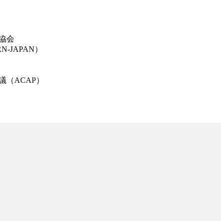
協会
-JAPAN）
議（ACAP）