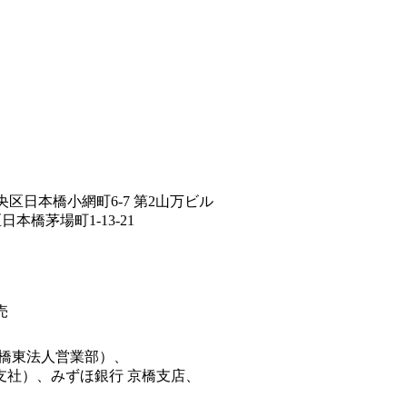
中央区日本橋小網町6-7 第2山万ビル
日本橋茅場町1-13-21
売
本橋東法人営業部）、
川支社）、みずほ銀行 京橋支店、