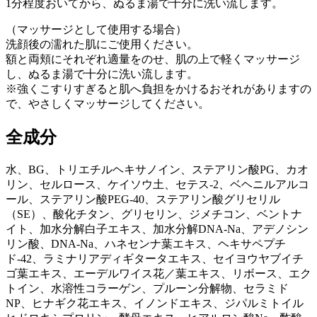
1分程度おいてから、ぬるま湯で十分に洗い流します。
（マッサージとして使用する場合）
洗顔後の濡れた肌にご使用ください。
額と両頬にそれぞれ適量をのせ、肌の上で軽くマッサージ
し、ぬるま湯で十分に洗い流します。
※強くこすりすぎると肌へ負担をかけるおそれがありますの
で、やさしくマッサージしてください。
全成分
水、BG、トリエチルヘキサノイン、ステアリン酸PG、カオ
リン、セルロース、ケイソウ土、セテス-2、ベヘニルアルコ
ール、ステアリン酸PEG-40、ステアリン酸グリセリル
（SE）、酸化チタン、グリセリン、ジメチコン、ベントナ
イト、加水分解白子エキス、加水分解DNA-Na、アデノシン
リン酸、DNA-Na、ハネセンナ葉エキス、ヘキサペプチ
ド-42、ラミナリアディギタータエキス、セイヨウヤブイチ
ゴ葉エキス、エーデルワイス花／葉エキス、リボース、エク
トイン、水溶性コラーゲン、プルーン分解物、セラミド
NP、ヒナギク花エキス、イノンドエキス、ジパルミトイル