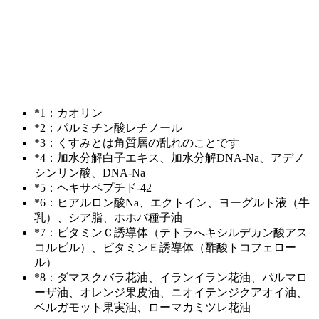
*1：カオリン
*2：パルミチン酸レチノール
*3：くすみとは角質層の乱れのことです
*4：加水分解白子エキス、加水分解DNA-Na、アデノ
シンリン酸、DNA-Na
*5：ヘキサペプチド-42
*6：ヒアルロン酸Na、エクトイン、ヨーグルト液（牛
乳）、シア脂、ホホバ種子油
*7：ビタミンＣ誘導体（テトラへキシルデカン酸アス
コルビル）、ビタミンＥ誘導体（酢酸トコフェロー
ル）
*8：ダマスクバラ花油、イランイラン花油、パルマロ
ーザ油、オレンジ果皮油、ニオイテンジクアオイ油、
ベルガモット果実油、ローマカミツレ花油