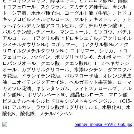
ヒドロキシプロリン、酵母エキス、ヒアルロン酸Na、酢酸
トコフェロール、スクワラン、マカデミア種子油、海シル
ト、シア脂、ホホバ種子油、ヨーグルト液（牛乳）、ヒドロ
キシプロピルメチルセルロース、マルトデキストリン、テト
ラヘキシルデカン酸アスコルビル、グリチルリチン酸2K、
パルミチン酸レチノール、マンニトール、ミツロウ、バチル
アルコール、（アクリル酸ヒドロキシエチル／アクリロイル
ジメチルタウリンNa）コポリマー、（アクリル酸Na／アク
リロイルジメチルタウリンNa）コポリマー、シリカ、トコ
フェロール、パパイン、ポリグリセリン-6、カルボマー、プ
ロパンジオール、クエン酸、クエン酸Na、1，2-ヘキサンジ
オール、カプリリルグリコール、水添レシチン、ダマスクバ
ラ花油、イランイラン花油、パルマローザ油、オレンジ果皮
油、ニオイテンジクアオイ油、ベルガモット果実油、ローマ
カミツレ花油、キサンタンガム、フィトステロールズ、アル
ギン酸Na、ポリソルベート60、結晶セルロース、マロン酸
ビスエチルヘキシルヒドロキシジメトキシベンジル、（C15-
19）アルカン、ラウリン酸ポリグリセリル-6、水酸化Al、水
酸化K、酸化鉄、メチルパラベン