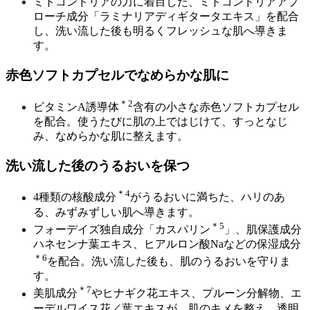
ミトコンドリアの力に着目した、ミトコンドリアアプ
ローチ成分「ラミナリアディギタータエキス」を配合
し、洗い流した後も明るくフレッシュな肌へ導きま
す。
赤色ソフトカプセルでなめらかな肌に
＊2
ビタミンA誘導体
含有の小さな赤色ソフトカプセル
を配合。使うたびに肌の上ではじけて、すっとなじ
み、なめらかな肌に整えます。
洗い流した後のうるおいを保つ
＊4
4種類の核酸成分
がうるおいに満ちた、ハリのあ
る、みずみずしい肌へ導きます。
＊5
フォーデイズ独自成分「カスパリン
」、肌保護成分
ハネセンナ葉エキス、ヒアルロン酸Naなどの保湿成分
＊6
を配合。洗い流した後も、肌のうるおいを守りま
す。
＊7
美肌成分
やヒナギク花エキス、プルーン分解物、エ
ーデルワイス花／葉エキスが、肌のキメを整え、透明