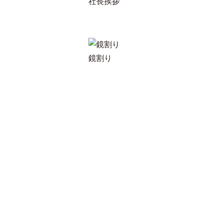
社長挨拶
鏡割り