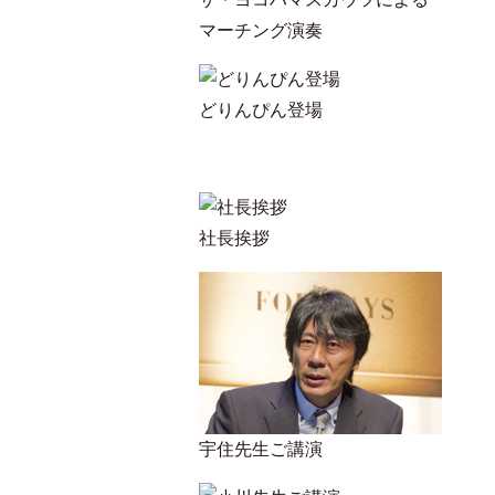
マーチング演奏
どりんぴん登場
社長挨拶
宇住先生ご講演