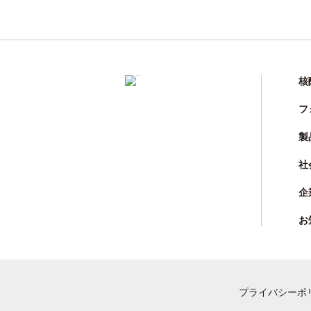
核
フ
製
社
企
お
プライバシーポ